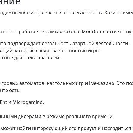
ание
адежным казино, является его легальность. Казино им
 что оно работает в рамках закона. Мостбет соответств
то подтверждает легальность азартной деятельности.
аций, которые следят за честностью игры.
ятные для пользователей.
ровых автоматов, настольных игр и live-казино. Это п
нте есть:
Ent и Microgaming.
альными дилерами в режиме реального времени.
 сможет найти интересующий его продукт и насладиться