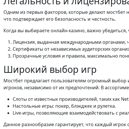
Легальность и лицензиров
Одним из первых факторов, которые делают мостбет н
что подтверждает его безопасность и честность.
Когда вы выбираете онлайн-казино, важно убедиться,
Лицензия, выданная международными органами, ч
Сертификаты от независимых аудиторских организ
Прозрачные условия и правила, максимально пон
Широкий выбор игр
Мостбет предлагает пользователям огромный выбор иг
игроков, независимо от их предпочтений. В ассортиме
Слоты от известных производителей, таких как Net
Настольные игры: покер, блэкджек и рулетка.
Live-игры, позволяющие взаимодействовать с ре
Данное разнообразие гарантирует, что каждый игрок