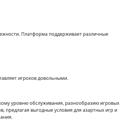
адежности. Платформа поддерживает различные
тавляет игроков довольными.
окому уровню обслуживания, разнообразию игровых
, предлагая выгодные условия для азартных игр и
ания.